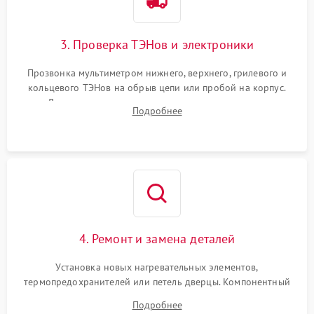
3. Проверка ТЭНов и электроники
Прозвонка мультиметром нижнего, верхнего, грилевого и
кольцевого ТЭНов на обрыв цепи или пробой на корпус.
Диагностика термостата, датчиков температуры,
Подробнее
переключателя режимов и мотора конвекции.
4. Ремонт и замена деталей
Установка новых нагревательных элементов,
термопредохранителей или петель дверцы. Компонентный
ремонт электронного модуля управления, замена
Подробнее
выгоревших реле, восстановление контактов и замена