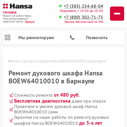
+7 (385) 254-68-04
Ежедневно, с 10:00 до 20:00
FIX-HANSA
+7 (800) 302-71-75
Ремонт устройств Hansa
Специализированный
Звонок бесплатный по РФ
cервисный центр г.
Барнаул
Мы ремонтируем
Позвонить
науле
Ремонт духового шкафа Hansa BOEW64010010 в Барнауле
Ремонт духового шкафа Hansa
BOEW64010010 в Барнауле
от 480 руб.
Стоимость ремонта
Ремонт варочных панелей Hansa
Ремонт микроволновых печей Hansa
Ремонт стиральных машин Hansa
Ремонт посудомоечных машин Hansa
Бесплатная диагностика
даже при отказе
Привезем и увезем духовой шкаф Hansa
BOEW64010010 сами
Гарантия на наши работы по ремонту духовых
до 3-х лет
шкафов Hansa BOEW64010010