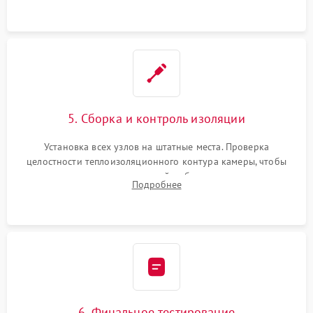
уплотнителя.
5. Сборка и контроль изоляции
Установка всех узлов на штатные места. Проверка
целостности теплоизоляционного контура камеры, чтобы
исключить перегрев кухонной мебели и потерю тепла.
Подробнее
Надежная фиксация клемм и сборка корпуса шкафа.
6. Финальное тестирование