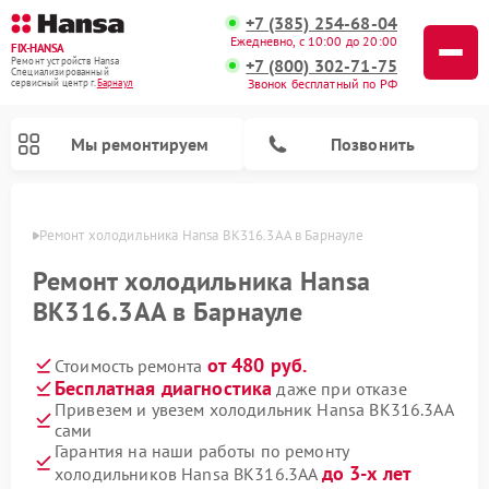
+7 (385) 254-68-04
Ежедневно, с 10:00 до 20:00
FIX-HANSA
+7 (800) 302-71-75
Ремонт устройств Hansa
Специализированный
Звонок бесплатный по РФ
cервисный центр г.
Барнаул
Мы ремонтируем
Позвонить
науле
Ремонт холодильника Hansa BK316.3AA в Барнауле
Ремонт холодильника Hansa
BK316.3AA в Барнауле
от 480 руб.
Стоимость ремонта
Ремонт варочных панелей Hansa
Ремонт посудомоечных машин Hansa
Ремонт микроволновых печей Hansa
Ремонт стиральных машин Hansa
Бесплатная диагностика
даже при отказе
Привезем и увезем холодильник Hansa BK316.3AA
сами
Гарантия на наши работы по ремонту
до 3-х лет
холодильников Hansa BK316.3AA