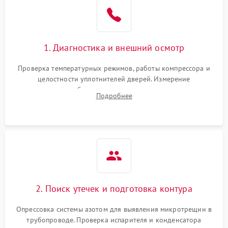
Образование конденсата
1800 ₽
Подробнее →
на стенках
Сбой в работе инвертора
2100 ₽
Подробнее →
1. Диагностика и внешний осмотр
Запах горелого при
2000 ₽
Подробнее →
Проверка температурных режимов, работы компрессора и
работе
целостности уплотнителей дверей. Измерение
сопротивления обмоток мотора, проверка термостата и
Не включается
Подробнее
1000 ₽
Подробнее →
считывание кодов ошибок с электронного дисплея.
холодильник
Проблемы с системой
автоматической
1800 ₽
Подробнее →
разморозки
2. Поиск утечек и подготовка контура
Опрессовка системы азотом для выявления микротрещин в
трубопроводе. Проверка испарителя и конденсатора