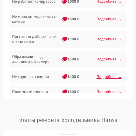
Не работает компрессор
2000 ₽
Подробнее →
Электропитание
Не морозит морозильная
Дренаж
1800 ₽
Подробнее →
камера
Оттайка
Постоянно работает и не
1500 ₽
Подробнее →
отключается
Программное обеспечение
Образование льда в
1500 ₽
Подробнее →
холодильной камере
Не горит свет внутри
1400 ₽
Подробнее →
Поломка термостата
1800 ₽
Подробнее →
Не работает вентилятор
1800 ₽
Подробнее →
Этапы ремонта холодильника Hansa
Поломка системы No Frost
2600 ₽
Подробнее →