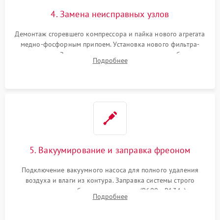
4. Замена неисправных узлов
Демонтаж сгоревшего компрессора и пайка нового агрегата
медно-фосфорным припоем. Установка нового фильтра-
осушителя. Замена изношенных вентиляторов обдува,
Подробнее
сломанных заслонок или поврежденных дверных петель.
5. Вакуумирование и заправка фреоном
Подключение вакуумного насоса для полного удаления
воздуха и влаги из контура. Заправка системы строго
дозированным объемом хладагента (R600a, R134a) по
Подробнее
электронным весам. Контроль рабочего давления в системе.