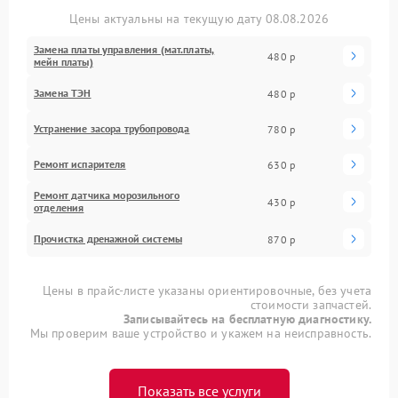
Цены актуальны на текущую дату 08.08.2026
Замена платы управления (мат.платы,
480 р
мейн платы)
Замена ТЭН
480 р
Устранение засора трубопровода
780 р
Ремонт испарителя
630 р
Ремонт датчика морозильного
430 р
отделения
Прочистка дренажной системы
870 р
Цены в прайс-листе указаны ориентировочные, без учета
стоимости запчастей.
Записывайтесь на бесплатную диагностику.
Мы проверим ваше устройство и укажем на неисправность.
Показать все услуги