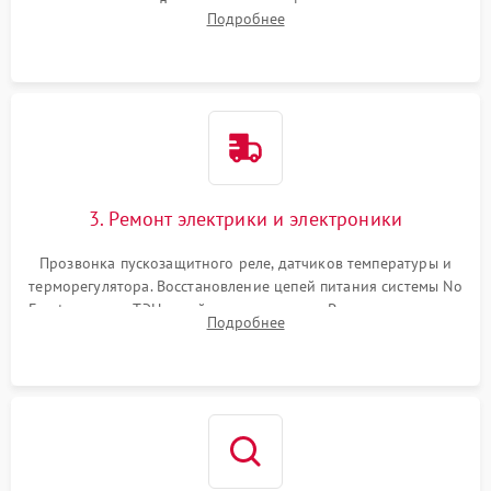
течеискателем. Демонтаж старого фильтра-осушителя и
Подробнее
продувка капиллярной трубки для устранения засоров.
3. Ремонт электрики и электроники
Прозвонка пускозащитного реле, датчиков температуры и
терморегулятора. Восстановление цепей питания системы No
Frost, включая ТЭН оттайки и вентилятор. Ремонт или замена
Подробнее
платы управления при сбоях алгоритмов.