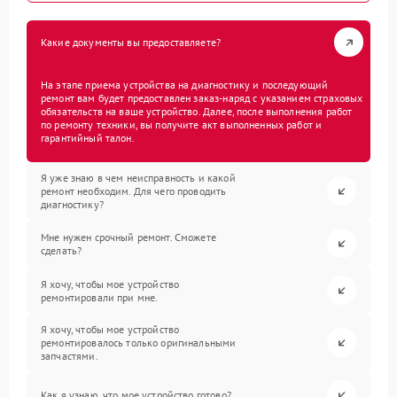
Какие документы вы предоставляете?
На этапе приема устройства на диагностику и последующий
ремонт вам будет предоставлен заказ-наряд с указанием страховых
обязательств на ваше устройство. Далее, после выполнения работ
по ремонту техники, вы получите акт выполненных работ и
гарантийный талон.
Я уже знаю в чем неисправность и какой
ремонт необходим. Для чего проводить
диагностику?
Мне нужен срочный ремонт. Сможете
сделать?
Я хочу, чтобы мое устройство
ремонтировали при мне.
Я хочу, чтобы мое устройство
ремонтировалось только оригинальными
запчастями.
Как я узнаю, что мое устройство готово?