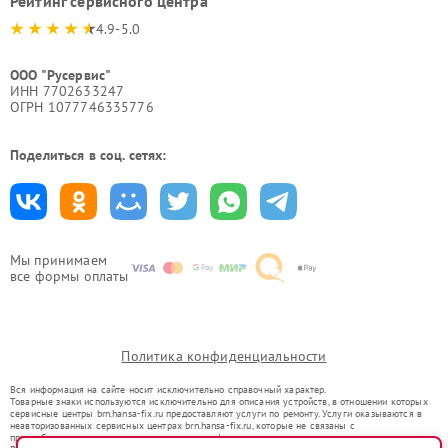
Рейтинг сервисного центра
4.9-5.0
ООО "Русервис"
ИНН 7702633247
ОГРН 1077746335776
Поделиться в соц. сетях:
Мы принимаем
все формы оплаты
Политика конфиденциальности
Вся информация на сайте носит исключительно справочный характер.
Товарные знаки используются исключительно для описания устройств, в отношении которых
сервисные центры brn.hansa-fix.ru предоставляют услуги по ремонту. Услуги оказываются в
неавторизованных сервисных центрах brn.hansa-fix.ru, которые не связаны с
правообладателями товарных знаков или их официальными представителями.