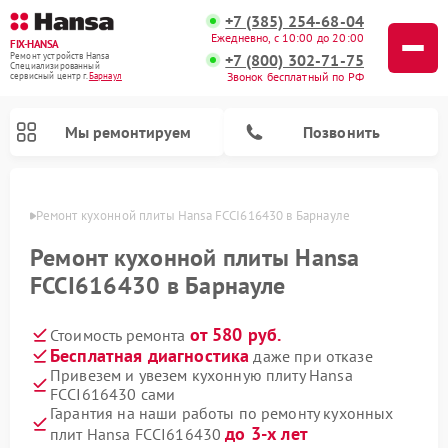
+7 (385) 254-68-04
Ежедневно, с 10:00 до 20:00
FIX-HANSA
+7 (800) 302-71-75
Ремонт устройств Hansa
Специализированный
Звонок бесплатный по РФ
cервисный центр г.
Барнаул
Мы ремонтируем
Позвонить
науле
Ремонт кухонной плиты Hansa FCCI616430 в Барнауле
Ремонт кухонной плиты Hansa
FCCI616430 в Барнауле
от 580 руб.
Стоимость ремонта
Ремонт варочных панелей Hansa
Ремонт микроволновых печей Hansa
Ремонт стиральных машин Hansa
Ремонт посудомоечных машин Hansa
Бесплатная диагностика
даже при отказе
Привезем и увезем кухонную плиту Hansa
FCCI616430 сами
Гарантия на наши работы по ремонту кухонных
до 3-х лет
плит Hansa FCCI616430