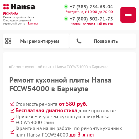
+7 (385) 254-68-04
Ежедневно, с 10:00 до 20:00
FIX-HANSA
+7 (800) 302-71-75
Ремонт устройств Hansa
Специализированный
Звонок бесплатный по РФ
cервисный центр г.
Барнаул
Мы ремонтируем
Позвонить
науле
Ремонт кухонной плиты Hansa FCCW54000 в Барнауле
Ремонт кухонной плиты Hansa
FCCW54000 в Барнауле
от 580 руб.
Стоимость ремонта
Ремонт варочных панелей Hansa
Ремонт микроволновых печей Hansa
Ремонт стиральных машин Hansa
Ремонт посудомоечных машин Hansa
Бесплатная диагностика
даже при отказе
Привезем и увезем кухонную плиту Hansa
FCCW54000 сами
Гарантия на наши работы по ремонту кухонных
до 3-х лет
плит Hansa FCCW54000