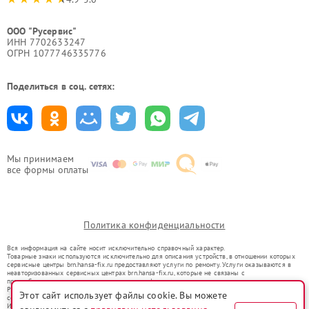
ООО "Русервис"
ИНН 7702633247
ОГРН 1077746335776
Поделиться в соц. сетях:
Мы принимаем
все формы оплаты
Политика конфиденциальности
Вся информация на сайте носит исключительно справочный характер.
Товарные знаки используются исключительно для описания устройств, в отношении которых
сервисные центры brn.hansa-fix.ru предоставляют услуги по ремонту. Услуги оказываются в
неавторизованных сервисных центрах brn.hansa-fix.ru, которые не связаны с
правообладателями товарных знаков или их официальными представителями.
Ремонт осуществляется для устройств, уже введенных в гражданский оборот в соответствии
Этот сайт использует файлы cookie. Вы можете
со статьей 1487 ГК РФ.
Использование товарных знаков не преследует цели индивидуализации услуг или введения