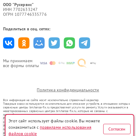
ООО "Русервис"
ИНН 7702633247
ОГРН 1077746335776
Поделиться в соц. сетях:
Мы принимаем
все формы оплаты
Политика конфиденциальности
Вся информация на сайте носит исключительно справочный характер.
Товарные знаки используются исключительно для описания устройств, в отношении которых
сервисные центры brn.hansa-fix.ru предоставляют услуги по ремонту. Услуги оказываются в
неавторизованных сервисных центрах brn.hansa-fix.ru, которые не связаны с
правообладателями товарных знаков или их официальными представителями.
Ремонт осуществляется для устройств, уже введенных в гражданский оборот в соответствии
Этот сайт использует файлы cookie. Вы можете
со статьей 1487 ГК РФ.
Использование товарных знаков не преследует цели индивидуализации услуг или введения
ознакомиться с
правилами использования
Согласен
потребителей в заблуждение, а служит для информирования о предоставляемых услугах по
файлов cookie
ремонту техники указанных брендов.