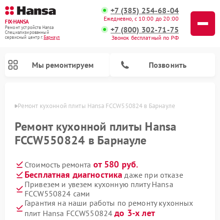
+7 (385) 254-68-04
Ежедневно, с 10:00 до 20:00
FIX-HANSA
+7 (800) 302-71-75
Ремонт устройств Hansa
Специализированный
Звонок бесплатный по РФ
cервисный центр г.
Барнаул
Мы ремонтируем
Позвонить
науле
Ремонт кухонной плиты Hansa FCCW550824 в Барнауле
Ремонт кухонной плиты Hansa
FCCW550824 в Барнауле
от 580 руб.
Стоимость ремонта
Ремонт варочных панелей Hansa
Ремонт микроволновых печей Hansa
Ремонт стиральных машин Hansa
Ремонт посудомоечных машин Hansa
Бесплатная диагностика
даже при отказе
Привезем и увезем кухонную плиту Hansa
FCCW550824 сами
Гарантия на наши работы по ремонту кухонных
до 3-х лет
плит Hansa FCCW550824