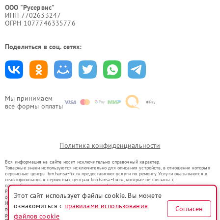
ООО "Русервис"
ИНН 7702633247
ОГРН 1077746335776
Поделиться в соц. сетях:
Мы принимаем
все формы оплаты
Политика конфиденциальности
Вся информация на сайте носит исключительно справочный характер.
Товарные знаки используются исключительно для описания устройств, в отношении которых
сервисные центры brn.hansa-fix.ru предоставляют услуги по ремонту. Услуги оказываются в
неавторизованных сервисных центрах brn.hansa-fix.ru, которые не связаны с
правообладателями товарных знаков или их официальными представителями.
Ремонт осуществляется для устройств, уже введенных в гражданский оборот в соответствии
Этот сайт использует файлы cookie. Вы можете
со статьей 1487 ГК РФ.
Использование товарных знаков не преследует цели индивидуализации услуг или введения
ознакомиться с
правилами использования
Согласен
потребителей в заблуждение, а служит для информирования о предоставляемых услугах по
файлов cookie
ремонту техники указанных брендов.