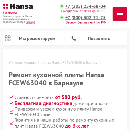
+7 (385) 254-68-04
Ежедневно, с 10:00 до 20:00
FIX-HANSA
+7 (800) 302-71-75
Ремонт устройств Hansa
Специализированный
Звонок бесплатный по РФ
cервисный центр г.
Барнаул
Мы ремонтируем
Позвонить
науле
Ремонт кухонной плиты Hansa FCEW63040 в Барнауле
Ремонт кухонной плиты Hansa
FCEW63040 в Барнауле
от 580 руб.
Стоимость ремонта
Ремонт варочных панелей Hansa
Ремонт микроволновых печей Hansa
Ремонт стиральных машин Hansa
Ремонт посудомоечных машин Hansa
Бесплатная диагностика
даже при отказе
Привезем и увезем кухонную плиту Hansa
FCEW63040 сами
Гарантия на наши работы по ремонту кухонных
до 3-х лет
плит Hansa FCEW63040