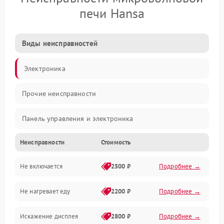
печи Hansa
Виды неисправностей
Электроника
Прочие неисправности
Панель управления и электроника
Неисправности
Стоимость
Дверца и корпус
Не включается
2500 ₽
Подробнее →
Механика и внутренние элементы
Не нагревает еду
2200 ₽
Подробнее →
Механические повреждения
Искажение дисплея
2800 ₽
Подробнее →
Питание и запуск