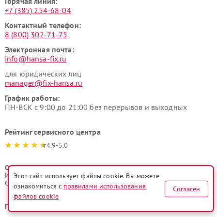
Горячая линия:
+7 (385) 254-68-04
Контактный телефон:
8 (800) 302-71-75
Электронная почта:
info@hansa-fix.ru
для юридических лиц
manager@fix-hansa.ru
График работы:
ПН-ВСК с 9:00 до 21:00 без перерывов и выходных
Рейтинг сервисного центра
4.9-5.0
ООО "Русервис"
ИНН 7702633247
Этот сайт использует файлы cookie. Вы можете
ОГРН 1077746335776
ознакомиться с
правилами использования
Согласен
файлов cookie
Поделиться в соц. сетях: