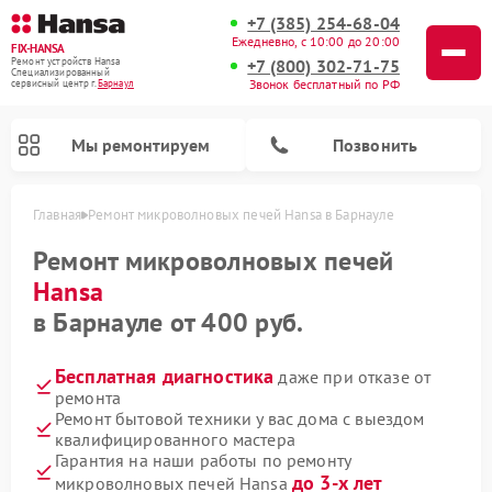
+7 (385) 254-68-04
Ежедневно, с 10:00 до 20:00
FIX-HANSA
+7 (800) 302-71-75
Ремонт устройств Hansa
Специализированный
Звонок бесплатный по РФ
cервисный центр г.
Барнаул
Мы ремонтируем
Позвонить
Главная
Ремонт микроволновых печей Hansa в Барнауле
Ремонт микроволновых печей
Hansa
в Барнауле от 400 руб.
Бесплатная диагностика
даже при отказе от
Ремонт варочных панелей Hansa
Ремонт стиральных машин Hansa
Ремонт посудомоечных машин Hansa
ремонта
Ремонт бытовой техники у вас дома с выездом
квалифицированного мастера
Гарантия на наши работы по ремонту
до 3-х лет
микроволновых печей Hansa