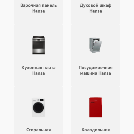
кнопки
Варочная панель
Духовой шкаф
Hansa
Hansa
Не горит подсветка
2000 ₽
Подробнее →
Сломался трансформатор
1000 ₽
Подробнее →
Кухонная плита
Посудомоечная
Hansa
машина Hansa
Стиральная
Холодильник