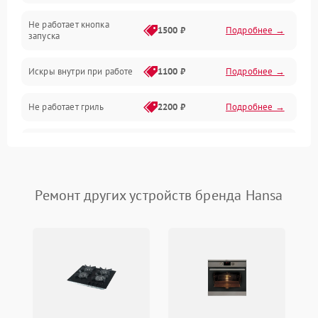
Не работает кнопка
Нагрев и приготовление
1500 ₽
Подробнее →
запуска
Программное обеспечение
Искры внутри при работе
1100 ₽
Подробнее →
Не работает гриль
2200 ₽
Подробнее →
Перегрев или отключение
2400 ₽
Подробнее →
во время работы
Появление запаха гари
2400 ₽
Подробнее →
Ремонт других устройств бренда Hansa
Проблемы с вентилятором
2000 ₽
Подробнее →
Поломка системы
2200 ₽
Подробнее →
охлаждения
Не работают сенсорные
2400 ₽
Подробнее →