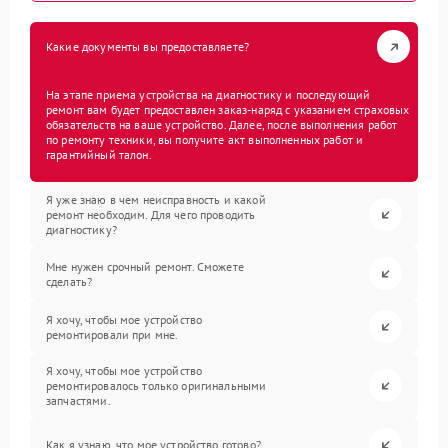
Какие документы вы предоставляете?
На этапе приема устройства на диагностику и последующий
ремонт вам будет предоставлен заказ-наряд с указанием страховых
обязательств на ваше устройство. Далее, после выполнения работ
по ремонту техники, вы получите акт выполненных работ и
гарантийный талон.
Я уже знаю в чем неисправность и какой
ремонт необходим. Для чего проводить
диагностику?
Мне нужен срочный ремонт. Сможете
сделать?
Я хочу, чтобы мое устройство
ремонтировали при мне.
Я хочу, чтобы мое устройство
ремонтировалось только оригинальными
запчастями.
Как я узнаю, что мое устройство готово?