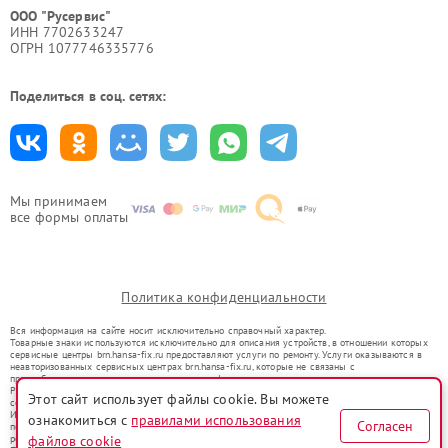
ООО "Русервис"
ИНН 7702633247
ОГРН 1077746335776
Поделиться в соц. сетях:
Мы принимаем
все формы оплаты
Политика конфиденциальности
Вся информация на сайте носит исключительно справочный характер.
Товарные знаки используются исключительно для описания устройств, в отношении которых
сервисные центры brn.hansa-fix.ru предоставляют услуги по ремонту. Услуги оказываются в
неавторизованных сервисных центрах brn.hansa-fix.ru, которые не связаны с
правообладателями товарных знаков или их официальными представителями.
Ремонт осуществляется для устройств, уже введенных в гражданский оборот в соответствии
Этот сайт использует файлы cookie. Вы можете
со статьей 1487 ГК РФ.
Использование товарных знаков не преследует цели индивидуализации услуг или введения
ознакомиться с
правилами использования
Согласен
потребителей в заблуждение, а служит для информирования о предоставляемых услугах по
файлов cookie
ремонту техники указанных брендов.