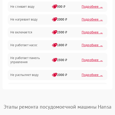
Не сливает воду
500 ₽
Подробнее →
Электропитание
Не нагревает воду
2000 ₽
Подробнее →
Датчики
Не включается
2500 ₽
Подробнее →
Нагрев
Не работает насос
1800 ₽
Подробнее →
Вода
Не работает панель
Гигиена
2500 ₽
Подробнее →
управления
Программное обеспечение
Не распыляет воду
2000 ₽
Подробнее →
Не запускается цикл
1800 ₽
Подробнее →
стирки
Проблемы с набором
Этапы ремонта посудомоечной машины Hansa
1800 ₽
Подробнее →
воды