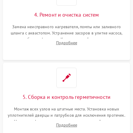
4. Ремонт и очистка систем
Замена неисправного нагревателя, помпы или заливного
шланга с аквастопом. Устранение засоров в улитке насоса,
патрубках и фильтрах. Компонентный ремонт платы
Подробнее
управления, восстановление поврежденной проводки.
5. Сборка и контроль герметичности
Монтаж всех узлов на штатные места. Установка новых
уплотнителей дверцы и патрубков для исключения протечек.
Надежная фиксация хомутов гидравлической системы,
Подробнее
сборка корпуса и установка датчика поплавка.