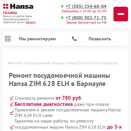
+7 (385) 254-68-04
Ежедневно, с 10:00 до 20:00
FIX-HANSA
+7 (800) 302-71-75
Ремонт устройств Hansa
Специализированный
Звонок бесплатный по РФ
cервисный центр г.
Барнаул
Мы ремонтируем
Позвонить
науле
Ремонт посудомоечной машины Hansa ZIM 628 ELH в Барнауле
Ремонт посудомоечной машины
Hansa ZIM 628 ELH в Барнауле
от 780 руб.
Стоимость ремонта
Ремонт варочных панелей Hansa
Ремонт стиральных машин Hansa
Ремонт микроволновых печей Hansa
Бесплатная диагностика
даже при отказе
Привезем и увезем посудомоечную машину Hansa
ZIM 628 ELH сами
Гарантия на наши работы по ремонту
до 3-х
посудомоечных машин Hansa ZIM 628 ELH