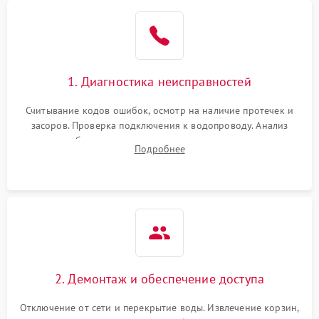
Не работает сушилка
2100 ₽
Подробнее →
Сбои в работе таймера
1700 ₽
Подробнее →
1. Диагностика неисправностей
Проблемы с
2100 ₽
Подробнее →
циркуляционным насосом
Считывание кодов ошибок, осмотр на наличие протечек и
засоров. Проверка подключения к водопроводу. Анализ
жалоб на отсутствие слива, нагрева, вращения
Подробнее
разбрызгивателей или срабатывание системы защиты
аквастоп.
2. Демонтаж и обеспечение доступа
Отключение от сети и перекрытие воды. Извлечение корзин,