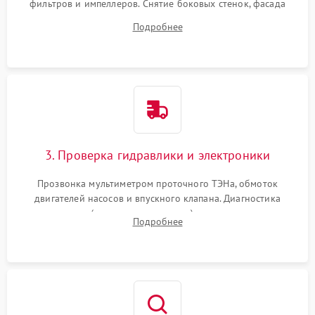
фильтров и импеллеров. Снятие боковых стенок, фасада
дверцы или нижнего поддона для прямого доступа к
Подробнее
циркуляционному насосу, ТЭНу и сливной помпе.
3. Проверка гидравлики и электроники
Прозвонка мультиметром проточного ТЭНа, обмоток
двигателей насосов и впускного клапана. Диагностика
прессостата (датчика уровня воды), датчика мутности,
Подробнее
концевика дверцы и электронного модуля управления.