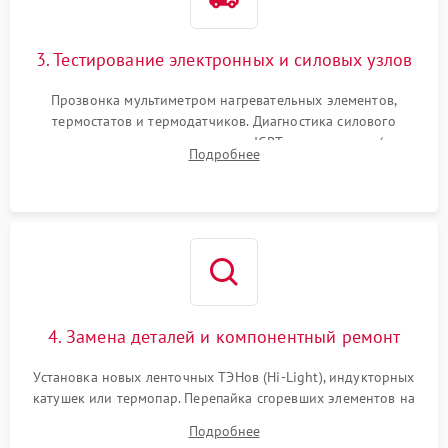
3. Тестирование электронных и силовых узлов
Прозвонка мультиметром нагревательных элементов,
термостатов и термодатчиков. Диагностика силового
модуля, реле, диодных мостов и IGBT-транзисторов (для
Подробнее
индукции). Проверка кранов и газ-контроля (для газовых
панелей).
4. Замена деталей и компонентный ремонт
Установка новых ленточных ТЭНов (Hi-Light), индукторных
катушек или термопар. Перепайка сгоревших элементов на
плате управления, восстановление токопроводящих
Подробнее
дорожек. Очистка контактов и замена поврежденной