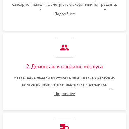
сенсорной панели. Осмотр стеклокерамики на трещины,
проверка конфорок на равномерность нагрева. Опрос
Подробнее
клиента о симптомах (не включается, не видит посуду,
щелкает).
2. Демонтаж и вскрытие корпуса
Извлечение панели из столешницы. Снятие крепежных
винтов по периметру и аккуратный демонтаж
стеклокерамической поверхности. Отсоединение шлейфов
Подробнее
сенсорного блока для доступа к силовым платам, катушкам
или ТЭНам.