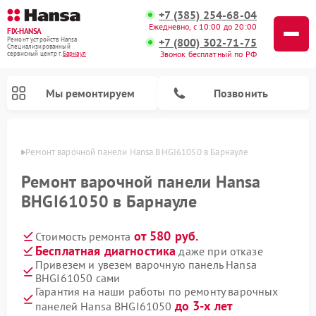
+7 (385) 254-68-04
Ежедневно, с 10:00 до 20:00
FIX-HANSA
+7 (800) 302-71-75
Ремонт устройств Hansa
Специализированный
Звонок бесплатный по РФ
cервисный центр г.
Барнаул
Мы ремонтируем
Позвонить
науле
Ремонт варочной панели Hansa BHGI61050 в Барнауле
Ремонт варочной панели Hansa
BHGI61050 в Барнауле
от 580 руб.
Стоимость ремонта
Ремонт микроволновых печей Hansa
Ремонт стиральных машин Hansa
Ремонт посудомоечных машин Hansa
Бесплатная диагностика
даже при отказе
Привезем и увезем варочную панель Hansa
BHGI61050 сами
Гарантия на наши работы по ремонту варочных
до 3-х лет
панелей Hansa BHGI61050