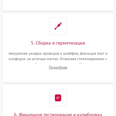
проводки.
5. Сборка и герметизация
Аккуратная укладка проводов и шлейфов, фиксация плат и
конфорок на штатных местах. Установка стеклокерамики с
проверкой равномерности зазоров. Нанесение
Подробнее
термостойкого герметика или укладка уплотнительной
ленты по контуру.
6. Финальное тестирование и калибровка