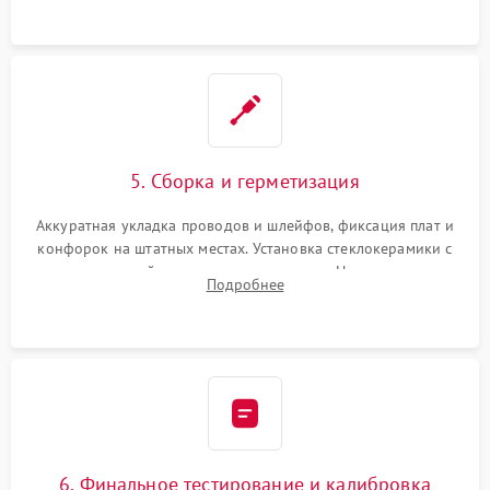
проводки.
5. Сборка и герметизация
Аккуратная укладка проводов и шлейфов, фиксация плат и
конфорок на штатных местах. Установка стеклокерамики с
проверкой равномерности зазоров. Нанесение
Подробнее
термостойкого герметика или укладка уплотнительной
ленты по контуру.
6. Финальное тестирование и калибровка