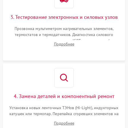
3. Тестирование электронных и силовых узлов
Прозвонка мультиметром нагревательных элементов,
термостатов и термодатчиков. Диагностика силового
модуля, реле, диодных мостов и IGBT-транзисторов (для
Подробнее
индукции). Проверка кранов и газ-контроля (для газовых
панелей).
4. Замена деталей и компонентный ремонт
Установка новых ленточных ТЭНов (Hi-Light), индукторных
катушек или термопар. Перепайка сгоревших элементов на
плате управления, восстановление токопроводящих
Подробнее
дорожек. Очистка контактов и замена поврежденной