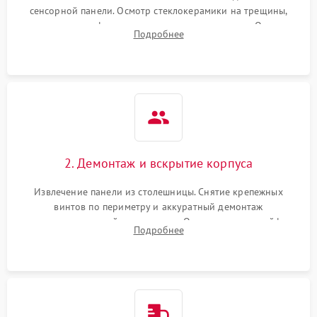
сенсорной панели. Осмотр стеклокерамики на трещины,
проверка конфорок на равномерность нагрева. Опрос
Подробнее
клиента о симптомах (не включается, не видит посуду,
щелкает).
2. Демонтаж и вскрытие корпуса
Извлечение панели из столешницы. Снятие крепежных
винтов по периметру и аккуратный демонтаж
стеклокерамической поверхности. Отсоединение шлейфов
Подробнее
сенсорного блока для доступа к силовым платам, катушкам
или ТЭНам.