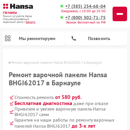
+7 (385) 254-68-04
Ежедневно, с 10:00 до 20:00
FIX-HANSA
+7 (800) 302-71-75
Ремонт устройств Hansa
Специализированный
Звонок бесплатный по РФ
cервисный центр г.
Барнаул
Мы ремонтируем
Позвонить
науле
Ремонт варочной панели Hansa BHGI62017 в Барнауле
Ремонт варочной панели Hansa
BHGI62017 в Барнауле
от 580 руб.
Стоимость ремонта
Ремонт микроволновых печей Hansa
Ремонт стиральных машин Hansa
Ремонт посудомоечных машин Hansa
Бесплатная диагностика
даже при отказе
Привезем и увезем варочную панель Hansa
BHGI62017 сами
Гарантия на наши работы по ремонту варочных
до 3-х лет
панелей Hansa BHGI62017