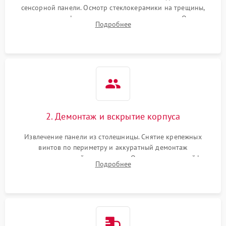
сенсорной панели. Осмотр стеклокерамики на трещины,
проверка конфорок на равномерность нагрева. Опрос
Подробнее
клиента о симптомах (не включается, не видит посуду,
щелкает).
2. Демонтаж и вскрытие корпуса
Извлечение панели из столешницы. Снятие крепежных
винтов по периметру и аккуратный демонтаж
стеклокерамической поверхности. Отсоединение шлейфов
Подробнее
сенсорного блока для доступа к силовым платам, катушкам
или ТЭНам.