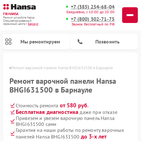
+7 (385) 254-68-04
Ежедневно, с 10:00 до 20:00
FIX-HANSA
+7 (800) 302-71-75
Ремонт устройств Hansa
Специализированный
Звонок бесплатный по РФ
cервисный центр г.
Барнаул
Мы ремонтируем
Позвонить
науле
Ремонт варочной панели Hansa BHGI631500 в Барнауле
Ремонт варочной панели Hansa
BHGI631500 в Барнауле
от 580 руб.
Стоимость ремонта
Ремонт микроволновых печей Hansa
Ремонт стиральных машин Hansa
Ремонт посудомоечных машин Hansa
Бесплатная диагностика
даже при отказе
Привезем и увезем варочную панель Hansa
BHGI631500 сами
Гарантия на наши работы по ремонту варочных
до 3-х лет
панелей Hansa BHGI631500