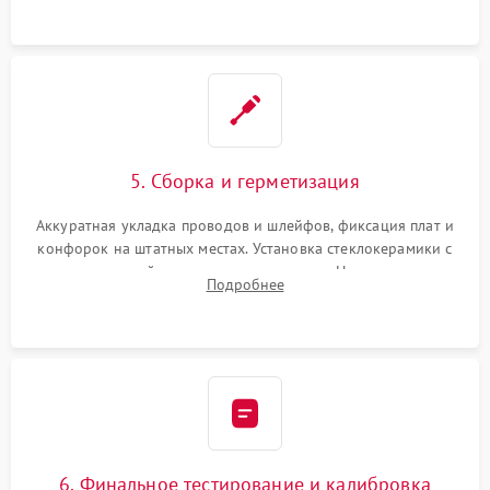
проводки.
5. Сборка и герметизация
Аккуратная укладка проводов и шлейфов, фиксация плат и
конфорок на штатных местах. Установка стеклокерамики с
проверкой равномерности зазоров. Нанесение
Подробнее
термостойкого герметика или укладка уплотнительной
ленты по контуру.
6. Финальное тестирование и калибровка