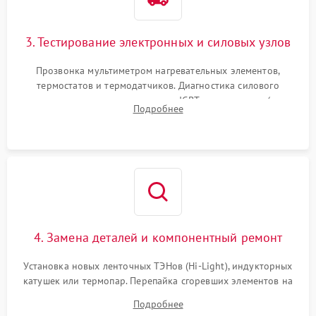
3. Тестирование электронных и силовых узлов
Прозвонка мультиметром нагревательных элементов,
термостатов и термодатчиков. Диагностика силового
модуля, реле, диодных мостов и IGBT-транзисторов (для
Подробнее
индукции). Проверка кранов и газ-контроля (для газовых
панелей).
4. Замена деталей и компонентный ремонт
Установка новых ленточных ТЭНов (Hi-Light), индукторных
катушек или термопар. Перепайка сгоревших элементов на
плате управления, восстановление токопроводящих
Подробнее
дорожек. Очистка контактов и замена поврежденной