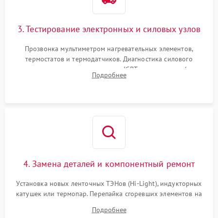
3. Тестирование электронных и силовых узлов
Прозвонка мультиметром нагревательных элементов,
термостатов и термодатчиков. Диагностика силового
модуля, реле, диодных мостов и IGBT-транзисторов (для
Подробнее
индукции). Проверка кранов и газ-контроля (для газовых
панелей).
4. Замена деталей и компонентный ремонт
Установка новых ленточных ТЭНов (Hi-Light), индукторных
катушек или термопар. Перепайка сгоревших элементов на
плате управления, восстановление токопроводящих
Подробнее
дорожек. Очистка контактов и замена поврежденной