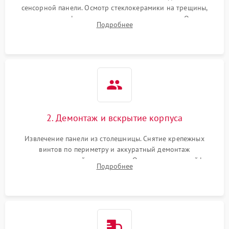
сенсорной панели. Осмотр стеклокерамики на трещины,
проверка конфорок на равномерность нагрева. Опрос
Подробнее
клиента о симптомах (не включается, не видит посуду,
щелкает).
2. Демонтаж и вскрытие корпуса
Извлечение панели из столешницы. Снятие крепежных
винтов по периметру и аккуратный демонтаж
стеклокерамической поверхности. Отсоединение шлейфов
Подробнее
сенсорного блока для доступа к силовым платам, катушкам
или ТЭНам.