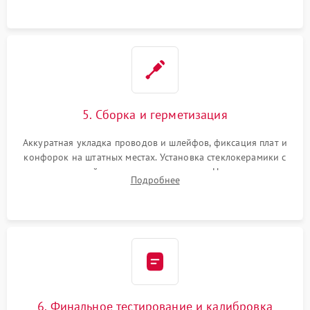
проводки.
5. Сборка и герметизация
Аккуратная укладка проводов и шлейфов, фиксация плат и
конфорок на штатных местах. Установка стеклокерамики с
проверкой равномерности зазоров. Нанесение
Подробнее
термостойкого герметика или укладка уплотнительной
ленты по контуру.
6. Финальное тестирование и калибровка