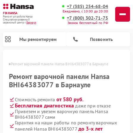
+7 (385) 254-68-04
Ежедневно, с 10:00 до 20:00
FIX-HANSA
+7 (800) 302-71-75
Ремонт устройств Hansa
Специализированный
Звонок бесплатный по РФ
cервисный центр г.
Барнаул
Мы ремонтируем
Позвонить
науле
Ремонт варочной панели Hansa BHI64383077 в Барнауле
Ремонт варочной панели Hansa
BHI64383077 в Барнауле
от 580 руб.
Стоимость ремонта
Ремонт микроволновых печей Hansa
Ремонт стиральных машин Hansa
Ремонт посудомоечных машин Hansa
Бесплатная диагностика
даже при отказе
Привезем и увезем варочную панель Hansa
BHI64383077 сами
Гарантия на наши работы по ремонту варочных
до 3-х лет
панелей Hansa BHI64383077