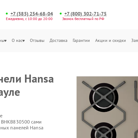
+7 (385) 254-68-04
+7 (800) 302-71-75
Ежедневно, с 10:00 до 20:00
Звонок бесплатный по РФ
ны
О нас
Отзывы
Доставка
Гарантии
Акции и скидки
Зая
нели Hansa
ауле
е
a BHKB830500 сами
чных панелей Hansa