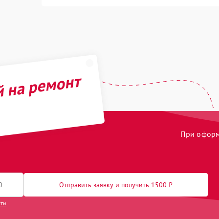
й на ремонт
При оформл
Отправить заявку и получить 1500 ₽
сти