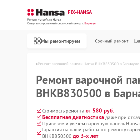
FIX-HANSA
Ремонт устройств Hansa
Специализированный cервисный центр г.
Барнаул
Мы ремонтируем
Срочный ремонт
Це
й Hansa в Барнауле
Ремонт варочной панели Hansa BHKB830500 в Барнауле
Ремонт варочной па
BHKB830500 в Барн
от 580 руб.
Стоимость ремонта
Бесплатная диагностика
даже при отказ
Ремонт духовых шкафов Hansa
Ремонт микроволновых печей Hansa
Ремонт посудомоечных машин Hansa
Ремонт стиральных машин Hansa
Привезем и увезем варочную панель Hans
Гарантия на наши работы по ремонту варо
до 3-х лет
BHKB830500